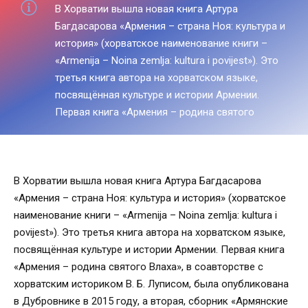
В Хорватии вышла новая книга Артура
Багдасарова «Армения – страна Ноя: культура и
история» (хорватское наименование книги –
«Armenija – Noina zemlja: kultura i povijest»). Это
третья книга автора на хорватском языке,
посвящённая культуре и истории Армении.
Первая книга «Армения – родина святого
В Хорватии вышла новая книга Артура Багдасарова
«Армения – страна Ноя: культура и история» (хорватское
наименование книги – «Armenija – Noina zemlja: kultura i
povijest»). Это третья книга автора на хорватском языке,
посвящённая культуре и истории Армении. Первая книга
«Армения – родина святого Влаха», в соавторстве с
хорватским историком В. Б. Луписом, была опубликована
в Дубровнике в 2015 году, а вторая, сборник «Армянские