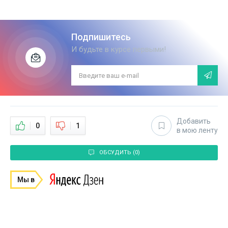
Подпишитесь
И будьте в курсе первыми!
Добавить
0
1
в мою ленту
ОБСУДИТЬ (0)
Мы в