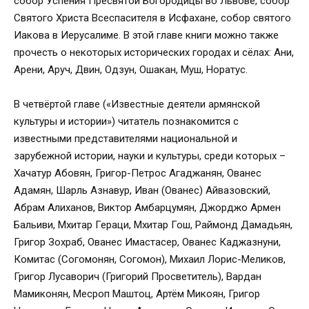
собор Успения Пресвятой Богородицы во Львове, собор
Святого Христа Всеспасителя в Исфахане, собор святого
Иакова в Иерусалиме. В этой главе книги можно также
прочесть о некоторых исторических городах и сёлах: Ани,
Арени, Аруч, Двин, Одзун, Ошакан, Муш, Норатус.
В четвёртой главе («Известные деятели армянской
культуры и истории») читатель познакомится с
известными представителями национальной и
зарубежной истории, науки и культуры, среди которых –
Хачатур Абовян, Григор-Петрос Агаджанян, Ованес
Адамян, Шарль Азнавур, Иван (Ованес) Айвазовский,
Абрам Алиханов, Виктор Амбарцумян, Джорджо Армен
Бальиви, Мхитар Гераци, Мхитар Гош, Раймонд Дамадьян,
Григор Зохраб, Ованес Имастасер, Ованес Каджазнуни,
Комитас (Согомонян, Согомон), Михаил Лорис-Меликов,
Григор Лусаворич (Григорий Просветитель), Вардан
Мамиконян, Месроп Маштоц, Артём Микоян, Григор