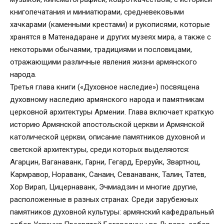
книгопечатания и миниатюрами, средневековыми
хачкарами (каменными крестами) и рукописями, которые
хранятся в Матенадаране и других музеях мира, а также с
некоторыми обычаями, традициями и пословицами,
отражающими различные явления жизни армянского
народа.
Третья глава книги («Духовное наследие») посвящена
духовному наследию армянского народа и памятникам
церковной архитектуры Армении. Глава включает краткую
историю Армянской апостольской церкви и Армянской
католической церкви, описание памятников духовной и
светской архитектуры, среди которых выделяются:
Агарцин, Ваганаванк, Гарни, Гегард, Ереруйк, Звартноц,
Кармравор, Нораванк, Caнаин, Севанаванк, Талин, Татев,
Хор Вирап, Цицернаванк, Эчмиадзин и многие другие,
расположенные в разных странах. Среди зарубежных
памятников духовной культуры: армянский кафедральный