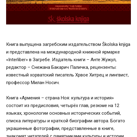
Книга выпущена загребским издательством Školska knjiga
и представлена на международной книжной ярмарке
«Interliber» в Загребе. Издатель книги – Анте Жужул,
редактор – Снежана Бакарич Паличка, рецензенты:
известный хорватский писатель Хрвое Хитрец и лингвист,
профессор Милан Носич.
Книга «Армения – страна Ноя: культура и история»
состоит из предисловия, четырёх глав, резюме на 12
языках, хронологии основных исторических событий,
списка литературы и краткой биографии автора. Богато
украшенные фотографии, представленные в книге,
знакомят читателей с памятниками культуры и истории