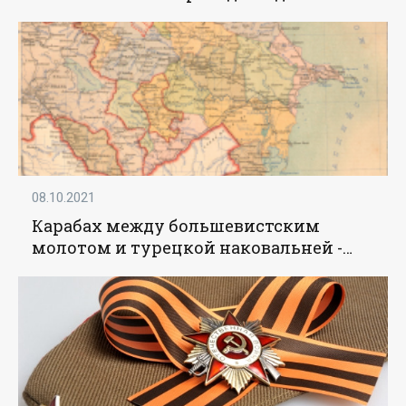
а люди обречены на вымирание (The
Conversation, Австралия) - «Наука»
08.10.2021
Карабах между большевистским
молотом и турецкой наковальней -
«История»