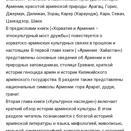
Армении, красотой армянской природы: Арагац, Горис,
Джермук, Дилижан, Зорац Карер (Караундж), Кари, Севан,
Цахкадзор, Шаки.
В предисловии книги («Хорватия и Армения –
этнокультурный мост дружбы») повествуется о
хорватско-армянских культурных связях в прошлом и
настоящем. В первой главе книги ( «Армения -Хайастан»)
представлены основные сведения об Армении и её
природных заповедниках, столице Ереване, краткой
истории геноцида армян и истории Киликийского
армянского государства. В разделе также представлены
национальные символы Армении: гора Арарат, дудук,
гранат.
Вторая глава книги («Культурное наследие») включает
краткий обзор истории армянской культуры. В этом
разделе читатель познакомится с богатой историей
армянской литературы и языка, мифологией, живописью,
музыкой, кинематографией, ковроткачеством, с историей