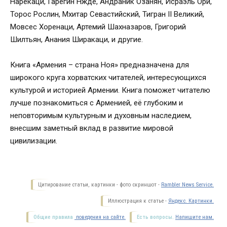
Нарекаци, Гарегин Нжде, Андраник Озанян, Исраэль Ори,
Торос Рослин, Мхитар Севастийский, Тигран II Великий,
Мовсес Хоренаци, Артемий Шахназаров, Григорий
Шилтьян, Анания Ширакаци, и другие.
Книга «Армения – страна Ноя» предназначена для
широкого круга хорватских читателей, интересующихся
культурой и историей Армении. Книга поможет читателю
лучше познакомиться с Арменией, её глубоким и
неповторимым культурным и духовным наследием,
внесшим заметный вклад в развитие мировой
цивилизации.
Цитирование статьи, картинки - фото скриншот -
Rambler News Service.
Иллюстрация к статье -
Яндекс. Картинки.
Общие правила
поведения на сайте.
Есть вопросы.
Напишите нам.