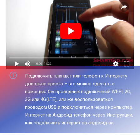
0:00
/ 4:30
Подключить планшет или телефон к Интернету
довольно просто – это можно сделать с
помощью беспроводных подключений WI-FI, 2G,
3G или 4G(LTE), или же воспользоваться
проводом USB и подключиться через компьютер.
Интернет на Андроид телефон через Инструкции,
как подключить интернет на андроид на