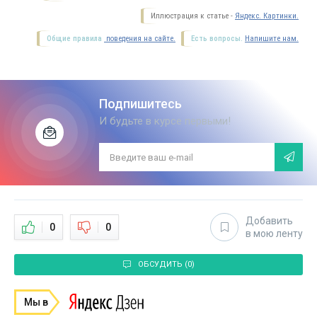
Иллюстрация к статье -
Яндекс. Картинки.
Общие правила
поведения на сайте.
Есть вопросы.
Напишите нам.
Подпишитесь
И будьте в курсе первыми!
Добавить
0
0
в мою ленту
ОБСУДИТЬ (0)
Мы в