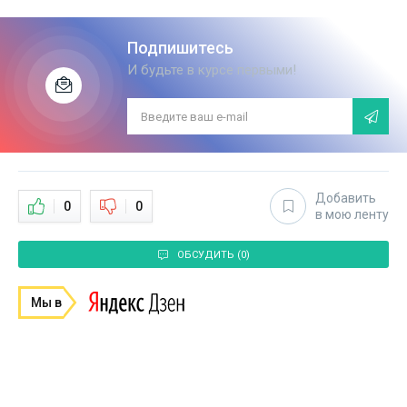
Подпишитесь
И будьте в курсе первыми!
Добавить
0
0
в мою ленту
ОБСУДИТЬ (0)
Мы в