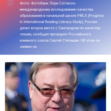
Фото: Фотобанк Лори Согласно
международному исследованию качества
образования в начальной школе PIRLS (Progress
in International Reading Literacy Study), Россия
делит второе место с Сингапуром по качеству
чтения, сообщил президент Российского
книжного союза Сергей Степашин. Об этом он
заявил на