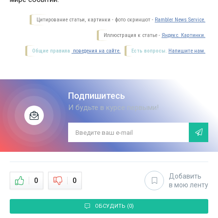
Цитирование статьи, картинки - фото скриншот -
Rambler News Service.
Иллюстрация к статье -
Яндекс. Картинки.
Общие правила
поведения на сайте.
Есть вопросы.
Напишите нам.
Подпишитесь
И будьте в курсе первыми!
Добавить
0
0
в мою ленту
ОБСУДИТЬ (0)