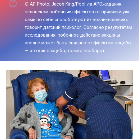
© AP Photo, Jacob King/Pool via APОжидания
человеком побочных эффектов от прививки уже
сами по себе способствуют их возникновению,
говорит датский психолог. Согласно результатам
исследования, побочное действие вакцины
вполне может быть связано с эффектом ноцебо
— это как плацебо, только наоборот.