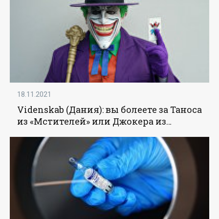
18.11.2021
Videnskab (Дания): вы болеете за Таноса
из «Мстителей» или Джокера из
«Бэтмена»? В таком случае вполне
возможно, что вы — темная личность -
«Наука»