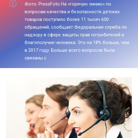
Фото: PressFoto На «горячую линию» по
вопросам качества и безопасности детских
товаров поступило более 11 тысяч 600
обращений, сообщает Федеральная служба по
надзору в сфере защиты прав потребителей и
благополучия человека. Это на 18% больше, чем
в 2017 году. Больше всего вопросов были
связаны с