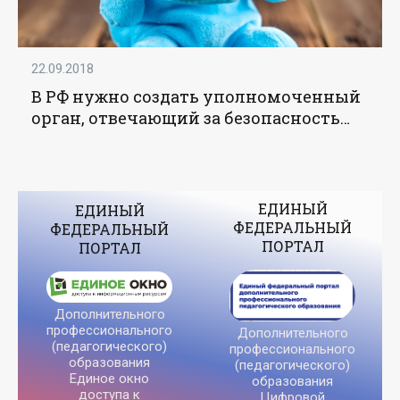
22.09.2018
В РФ нужно создать уполномоченный
орган, отвечающий за безопасность
детских игр и игрушек – Яровая -
«Образование»
ЕДИНЫЙ
ЕДИНЫЙ
ФЕДЕРАЛЬНЫЙ
ФЕДЕРАЛЬНЫЙ
ПОРТАЛ
ПОРТАЛ
Дополнительного
профессионального
Дополнительного
(педагогического)
профессионального
образования
(педагогического)
Единое окно
образования
доступа к
Цифровой